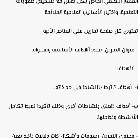
سار التعلمي الخاص بكل طفل مع تشخيص صعوباته
علمية، واختيار الأساليب العلاجية الملائمة.
وي كل صفحة تمارين على العناصر الأتية :
نوان التمرين: يحدد أهدافه الأساسية ومحتواه.
لأهداف:
أهداف تتعلق بنشاطات أخرى وذلك تأكيدا لمبدأ تكامل
نشطة وتداخلها.
حتوى التمرين: رسومات وأشكال ذات دلالات تأخذ بعين