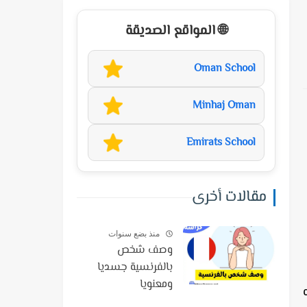
🌐 المواقع الصديقة
Oman School
Minhaj Oman
Emirats School
مقالات أخرى
منذ بضع سنوات
وصف شخص
بالفرنسية جسديا
ومعنويا