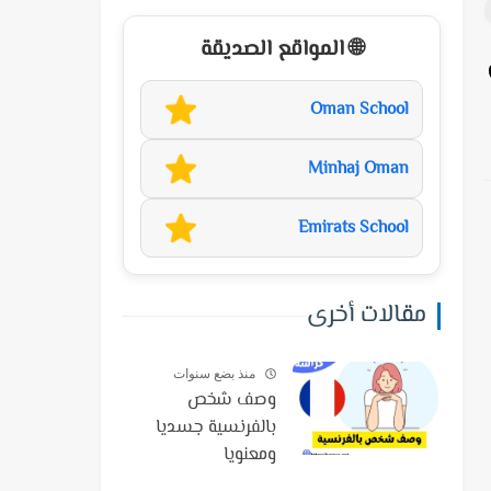
🌐 المواقع الصديقة
Oman School
Minhaj Oman
Emirats School
مقالات أخرى
منذ بضع سنوات
وصف شخص
بالفرنسية جسديا
ومعنويا