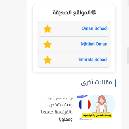
🌐 المواقع الصديقة
Oman School
Minhaj Oman
Emirats School
مقالات أخرى
منذ بضع سنوات
وصف شخص
بالفرنسية جسديا
ومعنويا