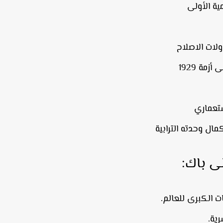
ية الأولى
لات الاصلاح
زمة 1929
ستعماري
ل وحدته الترابية
لى باك:
ت الكبرى للعالم.
ية.