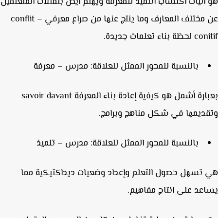
آليات اكتساب اتلميذ للمعرفة ويهتم أيض بتمثلات المتعلمين
عن مختلف المعارف وما ينتج عنها من صراع معرفي – conflit
 بناء تعلمات جديدة.
بالنسبة للمحور الممثل للعلاقة: مدرس – معرفة
بعبارة أشمل هو كيفية إعادة بناء المعرفة savoir davant
ديمها في شكل مناهج وبرامج.
بالنسبة للمحور الممثل للعلاقة: مدرس – تلميذ
تسهل حصول التعلم وإعداد وضعيات ديداكتيكية مما
عد على انتاج مفاهيم.