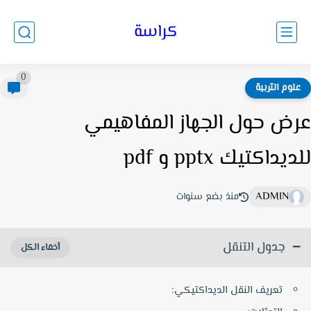
كراسة
0
لوم التربية
ض حول الجهاز المفاهيمي
يداكتيك pptx و pdf
ADMIN
منذ بضع سنوات
جدول التنقل
تعريف النقل الديداكتيكي: