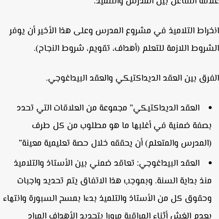
قة التفاعل بين المدرس والتلميذ.
راط التلاميذ في مشروع المدرس وعلى هذا الأخير أن يوفر
روط اللازمة للتعلم (أهداف، تقويم، شروط النجاح).
رق بين العقد الديداكتيكي والعقد البيداغوجي.
العقد الديداكتيكي” مجموعة من العلاقات التي تحدد
صفة ضمنية في أغلبها ما هو مطلوب من كل طرف
المدرس والمتعلم) أن يحققه خلال حصة تعليمية معينة”
العقد البيداغوجي: تعاقد ضمني بين الأستاذ والتلاميذ
نذ بداية السنة. وبموجب هذا الاتفاق يتم تحديد واجبات
حقوق كل من الأستاذ والتلميذ بدءا بمسح السبورة وانتهاء
عدم الغش أثناء المراقبة مرورا بتحديد الأهداف المراد