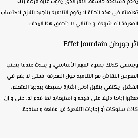
م مساعدة حاسمة. الأمر الذي يفوت عليه فرصة بناء
ماته في هذه الحالة لا يقوم التلاميذ بالجهد اللازم لاكتساب
عرفة المنشودة، و بالتالي لا يتحقق هذا الهدف.
وردان Effet Jourdain
مى كذلك بسوء الفهم الأساسي، و يحدث عندما يتجنب
درس النقاش مع التلاميذ حول المعرفة .فحتى لا يقع في
شل، يكتفي بتقبل أدنى إشارة بسيطة بيديها المتعلم،
برا إياها دليلا على فهمه و استيعابه لما قدم له. حتى و إن
ت سلوكات أو إجابات التلاميذ غير مقنعة و ساذجة.