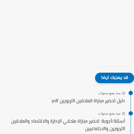
قد يعجبك ايضا
منذ بضع سنوات
دليل تحضير مباراة الملحقين التربويين pdf
منذ بضع سنوات
أسئلة/أجوبة: تحضير مباراة ملحقي الإدارة والاقتصاد والملحقين
التربويين والاجتماعيين