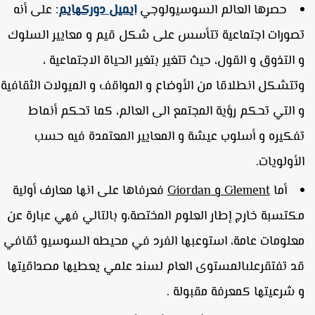
حصرها العالم السوسيولوجي
ايميل دوركهايم
: على أنه
صورات اجتماعية تتأسس على شكل قيم و معايير السلوك
 التذوق و القول، حيث تتغير بتغير الحياة الاجتماعية ،
تتشكل انطلاقا من الأوضاع و المواقف و الميولات الثقافية
 التي تحكم رؤية المجتمع الى العالم، كما تحكم أنماط
فكيره و أسلوب عيشة و المعايير المعتمدة فيه حسب
لأولويات.
أما
Glement
و
Giordan
فعرفاها على انها معارف أولية
كتسبة خارج إطار العلوم المختصة،و بالتالي فهي عبارة عن
علومات عامة، استوعبها الفرد في محيطه السوسيو ثقافي
د تفتقرعلىالمستوى العام لسند علمي يعطيها مصداقيتها
 شرعيتها كمعرفة مقبولة .