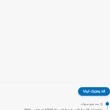
قد يعجبك ايضا
منذ بضع سنوات