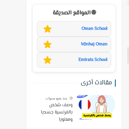
🌐 المواقع الصديقة
Oman School
Minhaj Oman
Emirats School
مقالات أخرى
منذ بضع سنوات
وصف شخص
بالفرنسية جسديا
ومعنويا