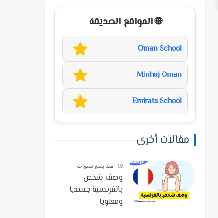
🌐 المواقع الصديقة
Oman School
Minhaj Oman
Emirats School
مقالات أخرى
منذ بضع سنوات
وصف شخص
بالفرنسية جسديا
ومعنويا