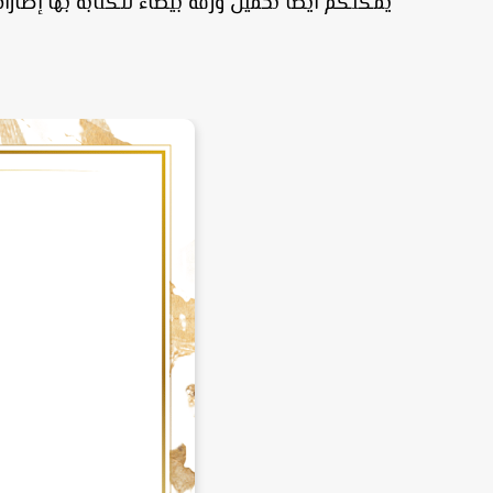
يمكنكم أيضا تحميل ورقة بيضاء للكتابة بها إطارا