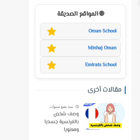
🌐 المواقع الصديقة
Oman School
Minhaj Oman
Emirats School
مقالات أخرى
منذ بضع سنوات
وصف شخص
بالفرنسية جسديا
ومعنويا