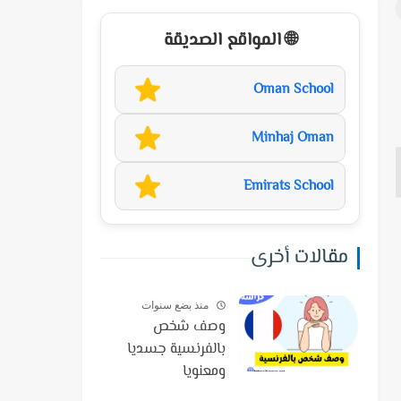
🌐 المواقع الصديقة
Oman School
Minhaj Oman
Emirats School
مقالات أخرى
منذ بضع سنوات
وصف شخص
بالفرنسية جسديا
ومعنويا