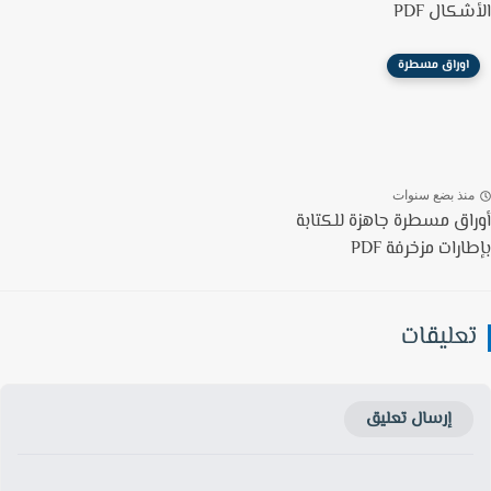
كال PDF
اوراق مسطرة
نذ بضع سنوات
اق مسطرة جاهزة للكتابة
رات مزخرفة PDF
عليقات
إرسال تعليق