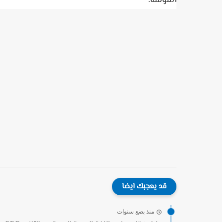
المؤملة.
قد يعجبك ايضا
منذ بضع سنوات