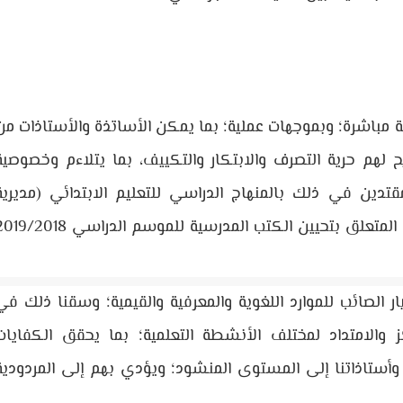
مباشرة؛ وبموجهات عملية؛ بما يمكن الأساتذة والأستاذات من
يح لهم حرية التصرف والابتكار والتكييف، بما يتلاءم وخصوصية
تدين في ذلك بالمنهاج الدراسي للتعليم الابتدائي (مديرية
المناهج – ماي 2019)؛ وكذا بملحق دفتر التحملات المتعلق بتحيين الكتب المدرسية للموسم الدراسي 18
 الصائب للموارد اللغوية والمعرفية والقيمية؛ وسقنا ذلك في
 والامتداد لمختلف الأنشطة التعلمية؛ بما يحقق الكفايات
 وأستاذاتنا إلى المستوى المنشود؛ ويؤدي بهم إلى المردودية