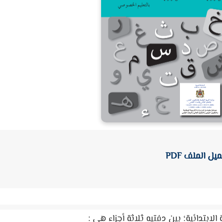
يل الملف PDF
الابتدائية
؛ بين دفتيه ثلاثة أجزاء هي :