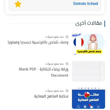
Emirats School
مقالات أخرى
منذ بضع سنوات
وصف شخص بالفرنسية جسديا ومعنويا
منذ بضع سنوات
ورقة بيضاء للكتابة - Blank PDF
Document
منذ بضع سنوات
مكتبة المناهج العمانية