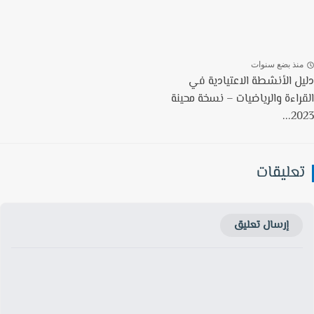
نذ بضع سنوات
ل الأنشطة الاعتيادية في
راءة والرياضيات – نسخة محينة
202
عليقات
إرسال تعليق