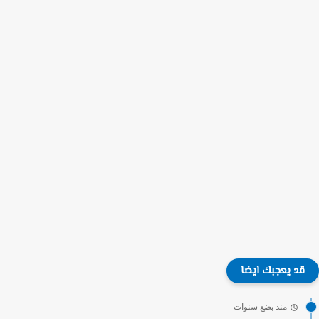
قد يعجبك ايضا
منذ بضع سنوات