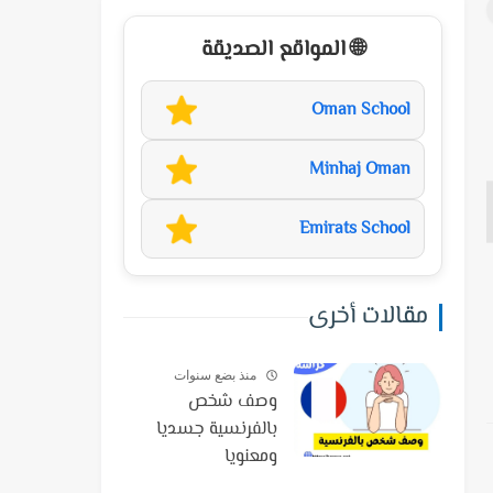
🌐 المواقع الصديقة
Oman School
Minhaj Oman
Emirats School
مقالات أخرى
منذ بضع سنوات
وصف شخص
بالفرنسية جسديا
ومعنويا