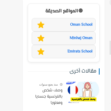
🌐 المواقع الصديقة
Oman School
Minhaj Oman
Emirats School
مقالات أخرى
منذ بضع سنوات
وصف شخص
بالفرنسية جسديا
ومعنويا