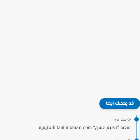
قد يعجبك ايضا
منذ عام
منصة "تعليم عمان" taalimoman.com التعليمية